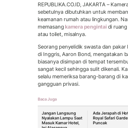
REPUBLIKA.CO.ID, JAKARTA – Kamera 
sebetulnya dibutuhkan untuk memba
keamanan rumah atau lingkungan. Na
memasang
kamera pengintai
di ruang
atau toilet, misalnya.
Seorang penyelidik swasta dan pakar
di Inggris, Aaron Bond, mengatakan 
biasanya disimpan di tempat tersemb
sangat kecil sehingga sulit dikenali. K
selalu memeriksa barang-barang di k
gangguan privasi.
Baca Juga
Jangan Langsung
Ada Jerapah di Hot
Nyalakan Lampu Saat
Royal Safari Gard
Masuk Kamar Hotel,
Puncak
Ini Alasannya