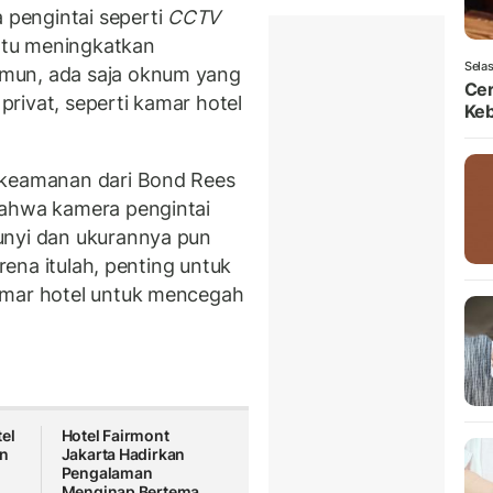
pengintai seperti
CCTV
ntu meningkatkan
Selas
mun, ada saja oknum yang
Ce
 privat, seperti kamar hotel
Ke
 keamanan dari Bond Rees
bahwa kamera pengintai
unyi dan ukurannya pun
arena itulah, penting untuk
amar hotel untuk mencegah
el
Hotel Fairmont
en
Jakarta Hadirkan
Pengalaman
Menginap Bertema