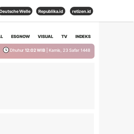
Deutsche Welle
Republika.id
retizen.id
AL
ESGNOW
VISUAL
TV
INDEKS
Dhuhur
12:02 WIB
| Kamis, 23 Safar 1448