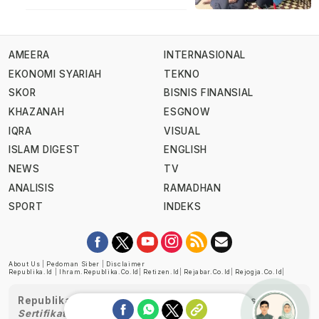
AMEERA
INTERNASIONAL
EKONOMI SYARIAH
TEKNO
SKOR
BISNIS FINANSIAL
KHAZANAH
ESGNOW
IQRA
VISUAL
ISLAM DIGEST
ENGLISH
NEWS
TV
ANALISIS
RAMADHAN
SPORT
INDEKS
About Us
|
Pedoman Siber
|
Disclaimer
Republika.id
|
Ihram.republika.co.id
|
Retizen.id
|
Rejabar.co.id
|
Rejogja.co.id
|
Republika telah diverifikasi oleh Dewan Pers
Sertifikat Nomor 1058/DP-Verifikasi/K/XII/2022