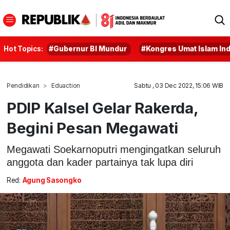
Hot Topics:
#Gubernur BI Mundur
#Kongres Umat Islam In
Pendidikan
Eduaction
Sabtu , 03 Dec 2022, 15:06 WIB
PDIP Kalsel Gelar Rakerda,
Begini Pesan Megawati
Megawati Soekarnoputri mengingatkan seluruh
anggota dan kader partainya tak lupa diri
Red:
Agung Sasongko