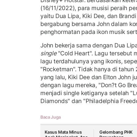
Disney+ Hotstar. Berdasarkan kete
(16/11/2022), para musisi peraih
yaitu Dua Lipa, Kiki Dee, dan Brandi
bergabung bersama John dalam ko
penghormatan pada ikon musik serta 
John bekerja sama dengan Dua Lip
single
"Cold Heart". Lagu tersebut
lagu terdahulunya yang ikonis, seper
"Rocketman". Tidak hanya di tahun 
yang lalu, Kiki Dee dan Elton John
dengan lagu mereka, "Don?t Go Bre
menjadi single ketiganya setelah "L
Diamonds" dan "Philadelphia Freed
Baca Juga
Kasus Mata Minus
Gelombang PHK