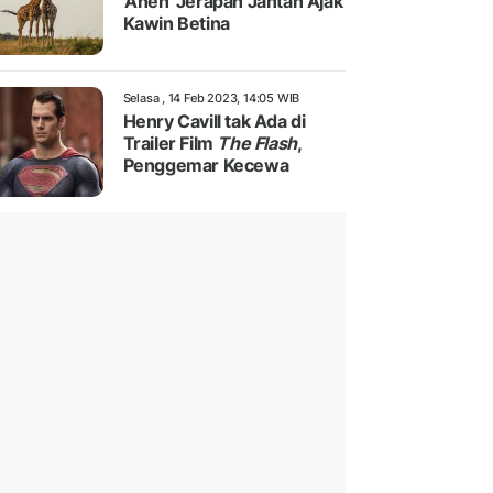
'Aneh' Jerapah Jantan Ajak
Kawin Betina
Selasa , 14 Feb 2023, 14:05 WIB
Henry Cavill tak Ada di
Trailer Film
The Flash
,
Penggemar Kecewa