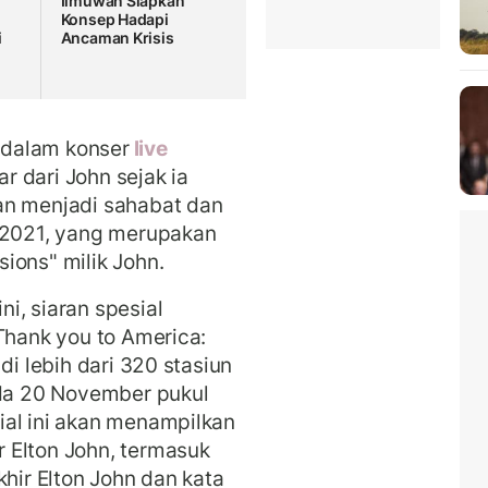
Ilmuwan Siapkan
Konsep Hadapi
i
Ancaman Krisis
r dalam konser
live
 dari John sejak ia
an menjadi sahabat dan
n 2021, yang merupakan
ions" milik John.
i, siaran spesial
Thank you to America:
di lebih dari 320 stasiun
ada 20 November pukul
ial ini akan menampilkan
 Elton John, termasuk
khir Elton John dan kata