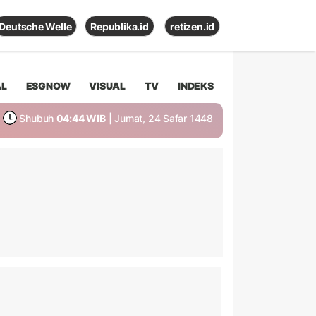
Deutsche Welle
Republika.id
retizen.id
AL
ESGNOW
VISUAL
TV
INDEKS
Shubuh
04:44 WIB
| Jumat, 24 Safar 1448