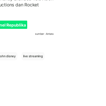
ductions dan Rocket
nel Republika
sumber : Antara
john disney
live streaming