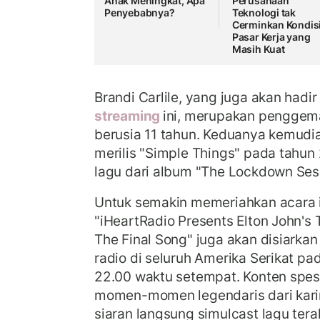
Anak Meningkat, Apa
Perusahaan
Penyebabnya?
Teknologi tak
Cerminkan Kondis
Pasar Kerja yang
Masih Kuat
Brandi Carlile, yang juga akan hadi
streaming
ini, merupakan penggemar
berusia 11 tahun. Keduanya kemudi
merilis "Simple Things" pada tahu
lagu dari album "The Lockdown Sess
Untuk semakin memeriahkan acara in
"iHeartRadio Presents Elton John's 
The Final Song" juga akan disiarkan 
radio di seluruh Amerika Serikat p
22.00 waktu setempat. Konten spes
momen-momen legendaris dari karir
siaran langsung simulcast lagu tera