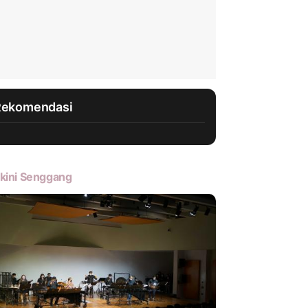
Rekomendasi
kini Senggang