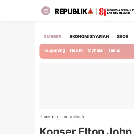
AMEERA
EKONOMI SYARIAH
SKOR
Happening
Health
Myhalal
Tekno
>
>
Home
Leisure
Musik
Konser Elton John