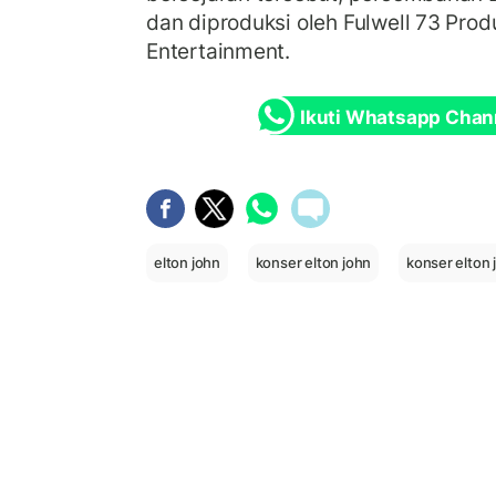
dan diproduksi oleh Fulwell 73 Pro
Entertainment.
Ikuti Whatsapp Chan
elton john
konser elton john
konser elton 