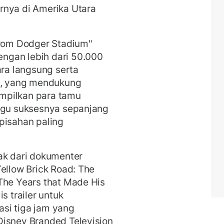
rnya di Amerika Utara
from Dodger Stadium"
ngan lebih dari 50.000
a langsung serta
ga, yang mendukung
nampilkan para tamu
lagu suksesnya sepanjang
pisahan paling
ak dari dokumenter
ellow Brick Road: The
The Years that Made His
s trailer untuk
si tiga jam yang
Disney Branded Television