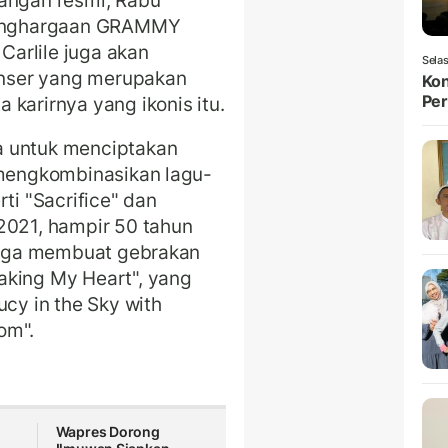
rangan resmi, Rabu
 penghargaan GRAMMY
 Carlile juga akan
Selas
nser yang merupakan
Kon
Per
karirnya yang ikonis itu.
a untuk menciptakan
 mengkombinasikan lagu-
ti "Sacrifice" dan
2021, hampir 50 tahun
 juga membuat gebrakan
aking My Heart", yang
ucy in the Sky with
om".
Wapres Dorong