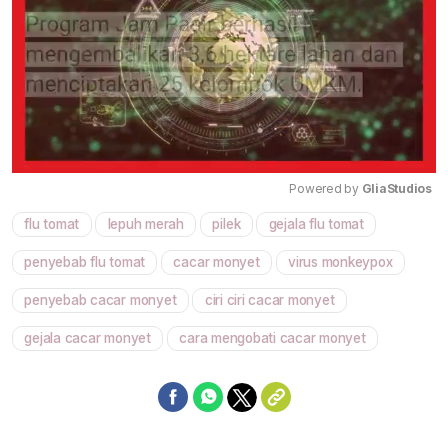
Powered by 
GliaStudios
flu tomat
lepuh merah
pilek
gejala flu tomat
Mute
penyebab flu tomat
cacar monyet
virus monkeypox
penyebab cacar monyet
ciri ciri cacar monyet
gejala cacar monyet
cara mengobati cacar monyet