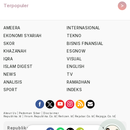
>
Terpopuler
AMEERA
INTERNASIONAL
EKONOMI SYARIAH
TEKNO
SKOR
BISNIS FINANSIAL
KHAZANAH
ESGNOW
IQRA
VISUAL
ISLAM DIGEST
ENGLISH
NEWS
TV
ANALISIS
RAMADHAN
SPORT
INDEKS
About Us
|
Pedoman Siber
|
Disclaimer
Republika.id
|
Ihram.republika.co.id
|
Retizen.id
|
Rejabar.co.id
|
Rejogja.co.id
|
Republika telah diverifikasi oleh Dewan Pers