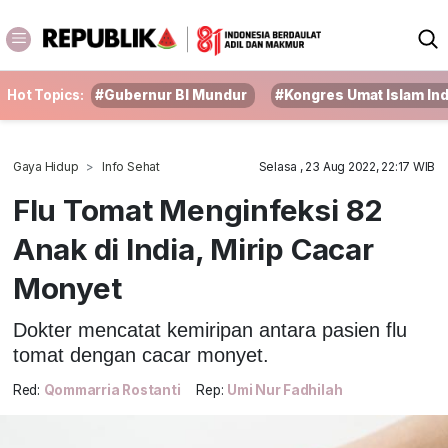
Hot Topics:
#Gubernur BI Mundur
#Kongres Umat Islam In
Gaya Hidup
Info Sehat
Selasa , 23 Aug 2022, 22:17 WIB
Flu Tomat Menginfeksi 82
Anak di India, Mirip Cacar
Monyet
Dokter mencatat kemiripan antara pasien flu
tomat dengan cacar monyet.
Red:
Qommarria Rostanti
Rep:
Umi Nur Fadhilah