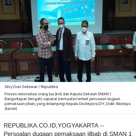
Silvy Dian Setiawan / Republika
Proses rekonsiliasi orang tua (kiri) dan Kepala Sekolah SMAN 1
Banguntapan (tengah) sepakat bermaafan terkait persoalan dugaan
pemaksaan jilbab, yang didampingi Kepala Disdikpora DIY, Didik Wardaya
(kanan).
REPUBLIKA.CO.ID,YOGYAKARTA --
Persoalan dugaan pemaksaan jilbab di SMAN 1