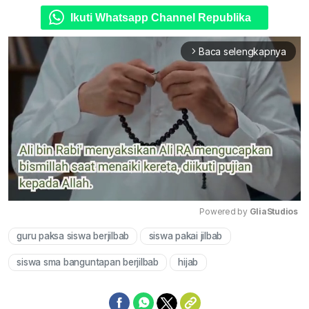
Ikuti Whatsapp Channel Republika
Baca selengkapnya
arrow_forward_ios
Powered by 
GliaStudios
guru paksa siswa berjilbab
siswa pakai jilbab
Mute
siswa sma banguntapan berjilbab
hijab