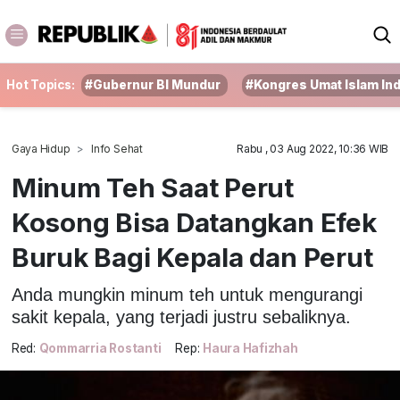
Hot Topics:
#Gubernur BI Mundur
#Kongres Umat Islam In
Gaya Hidup
Info Sehat
Rabu , 03 Aug 2022, 10:36 WIB
Minum Teh Saat Perut
Kosong Bisa Datangkan Efek
Buruk Bagi Kepala dan Perut
Anda mungkin minum teh untuk mengurangi
sakit kepala, yang terjadi justru sebaliknya.
Red:
Qommarria Rostanti
Rep:
Haura Hafizhah