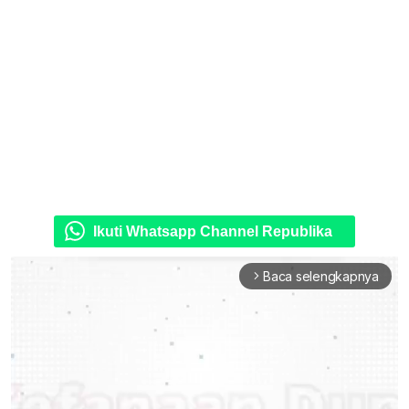
Ikuti Whatsapp Channel Republika
Baca selengkapnya
arrow_forward_ios