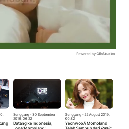
Powered by 
GliaStudios
Mute
0,
Senggang
- 30 September
Senggang
- 22 August 2019,
2019, 06:22
00:32
ukung
Datang ke Indonesia,
YeonwooÂ Momoland
Jooe 'Momoland'
Telah Sembuh dari
Panic