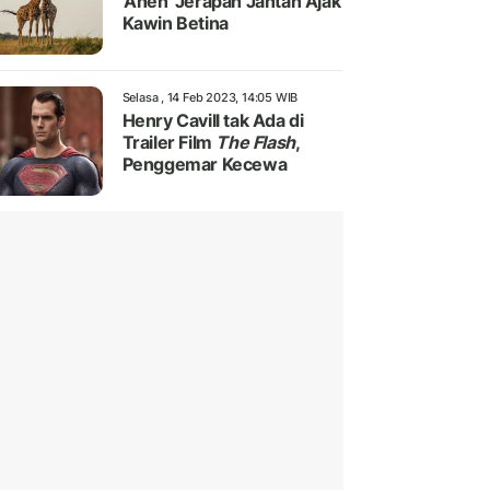
'Aneh' Jerapah Jantan Ajak
Kawin Betina
Selasa , 14 Feb 2023, 14:05 WIB
Henry Cavill tak Ada di
Trailer Film
The Flash
,
Penggemar Kecewa