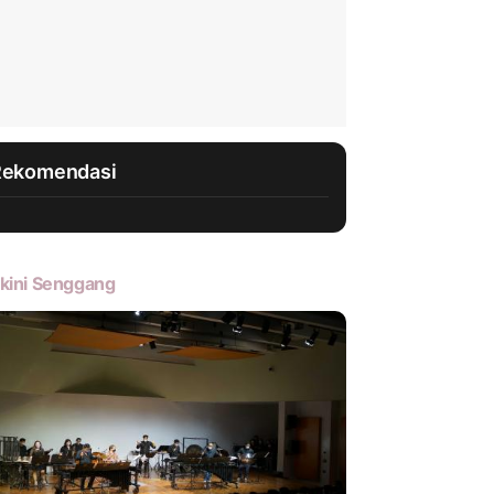
Rekomendasi
kini Senggang