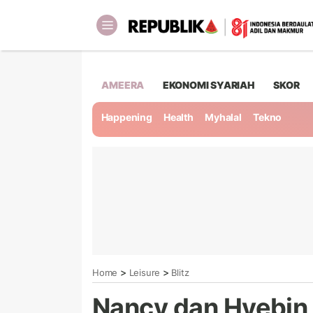
AMEERA
EKONOMI SYARIAH
SKOR
Happening
Health
Myhalal
Tekno
>
>
Home
Leisure
Blitz
Nancy dan Hyebin 