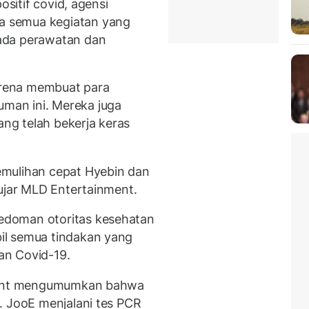
ositif covid, agensi
 semua kegiatan yang
ada perawatan dan
rena membuat para
an ini. Mereka juga
g telah bekerja keras
mulihan cepat Hyebin dan
 ujar MLD Entertainment.
edoman otoritas kesehatan
il semua tindakan yang
an Covid-19.
nment mengumumkan bahwa
. JooE menjalani tes PCR