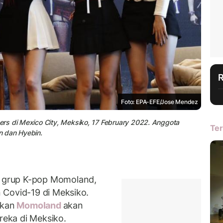
Foto: EPA-EFE/Jose Mendez
rs di Mexico City, Meksiko, 17 February 2022. Anggota
Ter
n dan Hyebin.
 grup K-pop Momoland,
 Covid-19 di Meksiko.
mkan
Momoland
akan
eka di Meksiko.