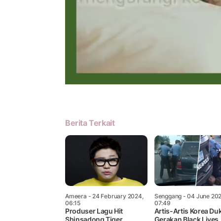
Berita Terkait
Ameera
- 24 February 2024,
Senggang
- 04 June 202
06:15
07:49
Produser Lagu Hit
Artis-Artis Korea D
Shinsadong Tiger
Gerakan Black Lives