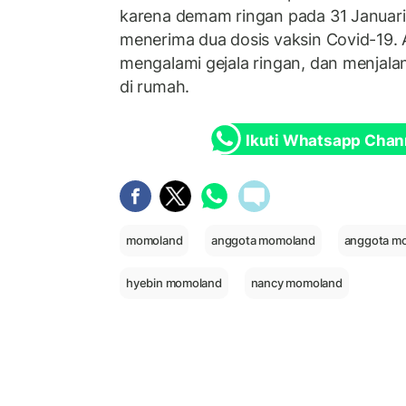
karena demam ringan pada 31 Januari
menerima dua dosis vaksin Covid-19.
mengalami gejala ringan, dan menjala
di rumah.
Ikuti Whatsapp Chan
momoland
anggota momoland
anggota mo
hyebin momoland
nancy momoland