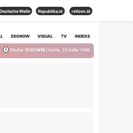
Deutsche Welle
Republika.id
retizen.id
AL
ESGNOW
VISUAL
TV
INDEKS
Dhuhur
12:02 WIB
| Kamis, 23 Safar 1448