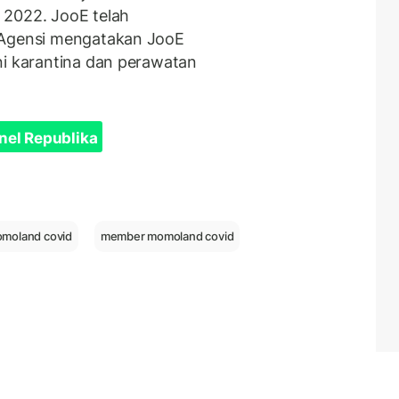
 2022. JooE telah
 Agensi mengatakan JooE
ni karantina dan perawatan
nel Republika
moland covid
member momoland covid