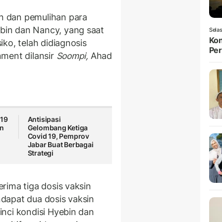
 dan pemulihan para
in dan Nancy, yang saat
Selas
Kon
ko, telah didiagnosis
Per
ment dilansir
Soompi,
Ahad
-19
Antisipasi
un
Gelombang Ketiga
Covid 19, Pemprov
Jabar Buat Berbagai
Strategi
rima tiga dosis vaksin
dapat dua dosis vaksin
nci kondisi Hyebin dan