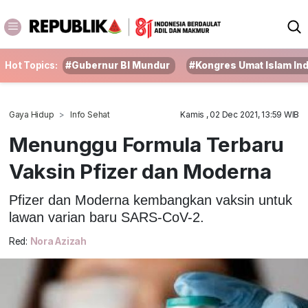
Hot Topics:
#Gubernur BI Mundur
#Kongres Umat Islam In
Gaya Hidup
Info Sehat
Kamis , 02 Dec 2021, 13:59 WIB
Menunggu Formula Terbaru
Vaksin Pfizer dan Moderna
Pfizer dan Moderna kembangkan vaksin untuk
lawan varian baru SARS-CoV-2.
Red:
Nora Azizah