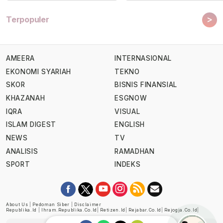
>
Terpopuler
AMEERA
INTERNASIONAL
EKONOMI SYARIAH
TEKNO
SKOR
BISNIS FINANSIAL
KHAZANAH
ESGNOW
IQRA
VISUAL
ISLAM DIGEST
ENGLISH
NEWS
TV
ANALISIS
RAMADHAN
SPORT
INDEKS
About Us
|
Pedoman Siber
|
Disclaimer
Republika.id
|
Ihram.republika.co.id
|
Retizen.id
|
Rejabar.co.id
|
Rejogja.co.id
|