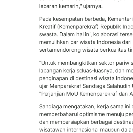
lebaran kemarin," ujarnya.
Pada kesempatan berbeda, Kementeri
Kreatif (Kemenparekraf) Republik In
swasta. Dalam hal ini, kolaborasi ters
memulihkan pariwisata Indonesia dar
sertamendorong wisata berkualitas tin
"Untuk membangkitkan sektor pariwi
lapangan kerja seluas-luasnya, dan 
penginapan di destinasi wisata Indones
ujar Menparekraf Sandiaga Salahudin
"Perjanjian MoU Kemenparekraf dan Ai
Sandiaga mengatakan, kerja sama ini
memperbaharui optimisme menuju pemu
dan mempersiapkan berbagai destina
wisatawan internasional maupun dalam