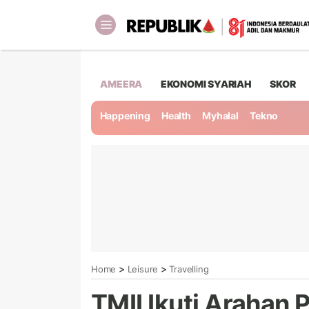
AMEERA
EKONOMI SYARIAH
SKOR
Happening
Health
Myhalal
Tekno
>
>
Home
Leisure
Travelling
TMII Ikuti Arahan 