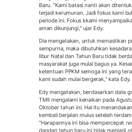
Baru. "Kami batasi nanti akan ditentu
terjadi kerumunan. Jadi fokus kami buk
periode ini. Fokus kkami menyampaika
aman dikunjungi," ujar Edy.
Dia mengatakan, untuk memastikan pr
sempurna, maka dibutuhkan kesadara
libur Natal dan Tahun Baru tidak berd
masyarakat juga mulai bagus ya. Kesad
ketentuan PPKM semoga ini yang tera
kami sudah mulai bergerak," kata Edy.
Edy mengatakan, berdasarkan data gr
TMII mengalami kenaikan pada Agustu
Oktober tahun ini. Hal itu menandak
kembali berjalan mulus setelah terda
"Harapannya ini bisa mempercepat
re
dandan tahun baru ini tidak menjadi
n