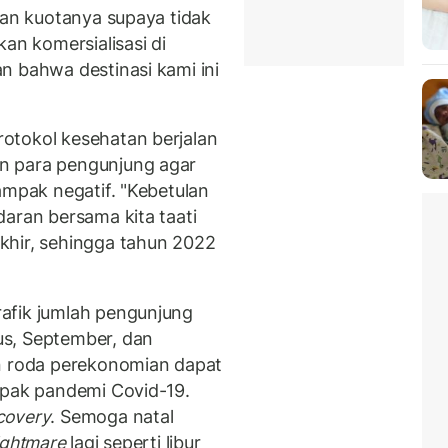
kan kuotanya supaya tidak
an komersialisasi di
n bahwa destinasi kami ini
otokol kesehatan berjalan
n para pengunjung agar
ampak negatif. "Kebetulan
aran bersama kita taati
khir, sehingga tahun 2022
afik jumlah pengunjung
s, September, dan
an roda perekonomian dapat
mpak pandemi Covid-19.
covery
. Semoga natal
ightmare
lagi seperti libur