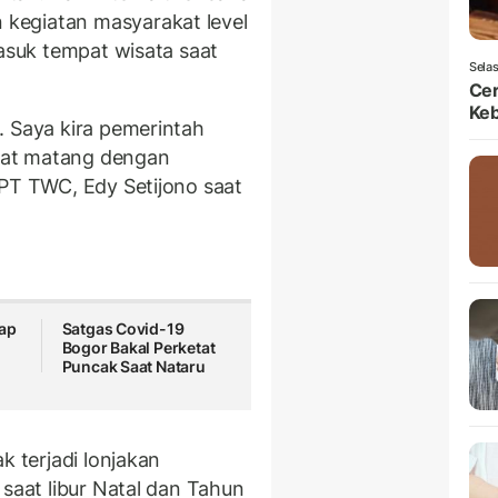
kegiatan masyarakat level
masuk tempat wisata saat
Selas
Ce
Ke
. Saya kira pemerintah
gat matang dengan
 PT TWC, Edy Setijono saat
iap
Satgas Covid-19
Bogor Bakal Perketat
Puncak Saat Nataru
k terjadi lonjakan
 saat libur Natal dan Tahun