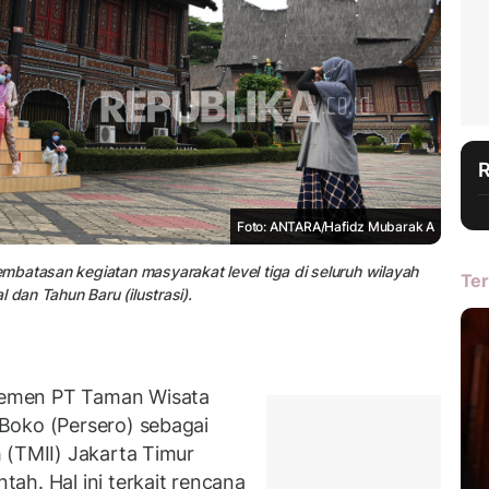
Foto: ANTARA/Hafidz Mubarak A
batasan kegiatan masyarakat level tiga di seluruh wilayah
Ter
 dan Tahun Baru (ilustrasi).
jemen PT Taman Wisata
Boko (Persero) sebagai
 (TMII) Jakarta Timur
ah. Hal ini terkait rencana