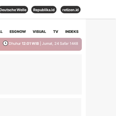
Deutsche Welle
Republika.id
retizen.id
AL
ESGNOW
VISUAL
TV
INDEKS
Dhuhur
12:01 WIB
| Jumat, 24 Safar 1448