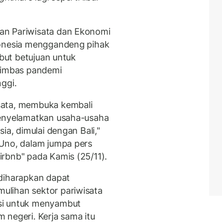
an Pariwisata dan Ekonomi
donesia menggandeng pihak
ebut betujuan untuk
i imbas pandemi
ggi.
sata, membuka kembali
menyelamatkan usaha-usaha
ia, dimulai dengan Bali,"
 Uno, dalam jumpa pers
rbnb" pada Kamis (25/11).
 diharapkan dapat
lihan sektor pariwisata
si untuk menyambut
 negeri. Kerja sama itu