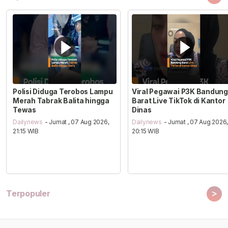
Polisi Diduga Terobos Lampu
Viral Pegawai P3K Bandung
Merah Tabrak Balita hingga
Barat Live TikTok di Kantor
Tewas
Dinas
Dailynews
- Jumat , 07 Aug 2026,
Dailynews
- Jumat , 07 Aug 2026
21:15 WIB
20:15 WIB
>
Terpopuler