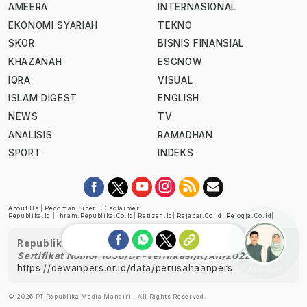
AMEERA
INTERNASIONAL
EKONOMI SYARIAH
TEKNO
SKOR
BISNIS FINANSIAL
KHAZANAH
ESGNOW
IQRA
VISUAL
ISLAM DIGEST
ENGLISH
NEWS
TV
ANALISIS
RAMADHAN
SPORT
INDEKS
About Us
|
Pedoman Siber
|
Disclaimer
Republika.id
|
Ihram.republika.co.id
|
Retizen.id
|
Rejabar.co.id
|
Rejogja.co.id
|
Republika telah diverifikasi oleh Dewan Pers
Sertifikat Nomor 1058/DP-Verifikasi/K/XII/2022
https://dewanpers.or.id/data/perusahaanpers
Ask me!
© 2026 PT Republika Media Mandiri - All Rights Reserved.