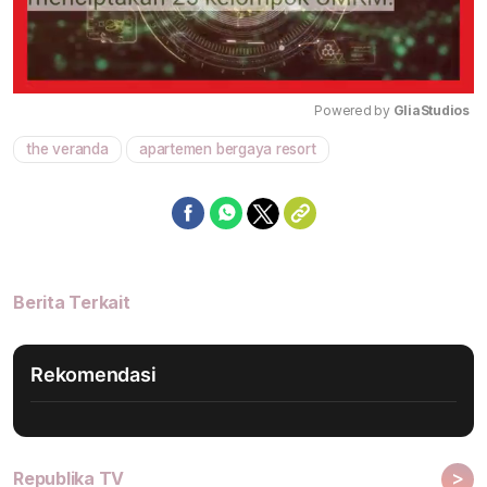
Powered by 
GliaStudios
the veranda
apartemen bergaya resort
Mute
Berita Terkait
Rekomendasi
>
Republika TV