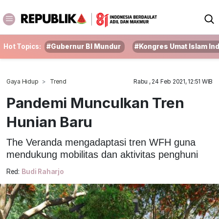
Hot Topics:
#Gubernur BI Mundur
#Kongres Umat Islam In
Gaya Hidup
Trend
Rabu , 24 Feb 2021, 12:51 WIB
Pandemi Munculkan Tren
Hunian Baru
The Veranda mengadaptasi tren WFH guna
mendukung mobilitas dan aktivitas penghuni
Red:
Budi Raharjo