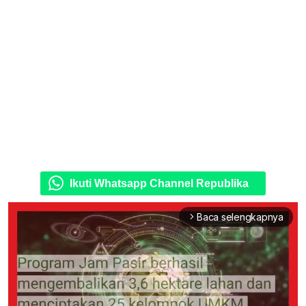
Ikuti Whatsapp Channel Republika
Baca selengkapnya
arrow_forward_ios