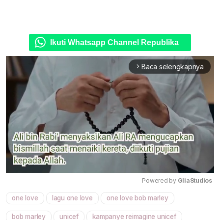
Ikuti Whatsapp Channel Republika
Baca selengkapnya
arrow_forward_ios
Powered by 
GliaStudios
one love
lagu one love
one love bob marley
Mute
bob marley
unicef
kampanye reimagine unicef