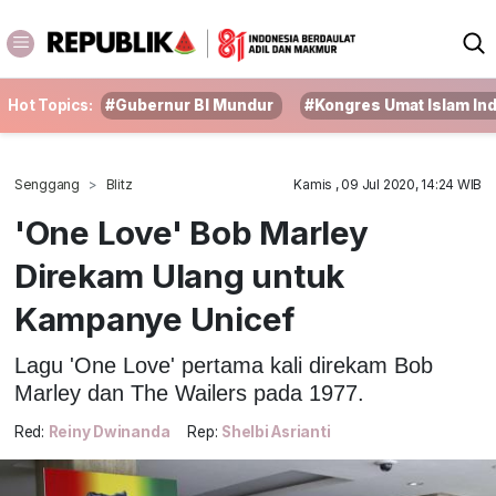
Hot Topics:
#Gubernur BI Mundur
#Kongres Umat Islam In
Senggang
Blitz
Kamis , 09 Jul 2020, 14:24 WIB
'One Love' Bob Marley
Direkam Ulang untuk
Kampanye Unicef
Lagu 'One Love' pertama kali direkam Bob
Marley dan The Wailers pada 1977.
Red:
Reiny Dwinanda
Rep:
Shelbi Asrianti